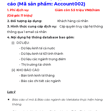
cáo (Mã sản phẩm: Account002)
1. Phí dịch vụ: Giảm còn 5.5 triệu VNĐ/năm
(Giá gốc 11 triệu)
2. Đối tượng áp dụng:
Khách hàng cá nhân
3. Hình thức cung cấp dịch vụ:
Cấp quyền truy cập hệ thống
thông qua 1 email cá nhân
4. Nội dụng hệ thống database bao gồm:
(i) DỮ LIỆU:
- Dữ liệu kinh tế cả nước
- Dữ liệu kinh tế 63 tỉnh thành
- Dữ liệu các ngành trọng điểm
- Thị trường tài chính
(ii) KHO BÁO CÁO
- Bản tinh kinh tế tháng
- Báo cáo chi tiết các ngành
Lưu ý
:
Báo cáo vĩ mô & Báo cáo ngành do Vietdata thực hiện hàng
tháng.