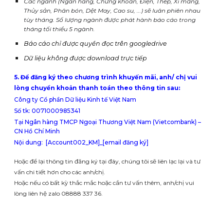
Các ngành (
Ngân hàng, Chứng khoán, Điện, Thép, Xi măng,
Thủy sản, Phân bón, Dệt May, Cao su, ...) sẽ luân phiên nhau
tùy tháng. Số lượng ngành được phát hành báo cáo trong
tháng tối thiểu 5 ngành.
Báo cáo chỉ được quyền đọc trên googledrive
Dữ liệu không được download trực tiếp
5. Để đăng ký theo chương trình khuyến mãi, anh/ chị vui
lòng chuyển khoản thanh toán theo thông tin sau:
Công ty Cổ phần Dữ liệu Kinh tế Việt Nam
Số tk: 0071000985341
Tại Ngân hàng TMCP Ngoại Thương Việt Nam (Vietcombank) –
CN Hồ Chí Minh
Nội dung: [Account002_KM]_[email đăng ký]
Hoặc để lại thông tin đăng ký tại đây, chúng tôi sẽ liên lạc lại và tư
vấn chi tiết hơn cho các anh/chị.
Hoặc nếu có bất kỳ thắc mắc hoặc cần tư vấn thêm, anh/chị vui
lòng liên hệ zalo 08888 337 36.