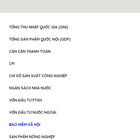
TỔNG THU NHẬP QUỐC GIA (GNI)
TỔNG SẢN PHẨM QUỐC NỘI (GDP)
CÁN CÂN THANH TOÁN
CPI
CHỈ SỐ SẢN XUẤT CÔNG NGHIỆP
NGÂN SÁCH NHÀ NƯỚC
VỐN ĐẦU TƯ PTXH
VỐN ĐẦU TƯ NƯỚC NGOÀI
BẢO HIỂM XÃ HỘI
SẢN PHẨM NÔNG NGHIỆP