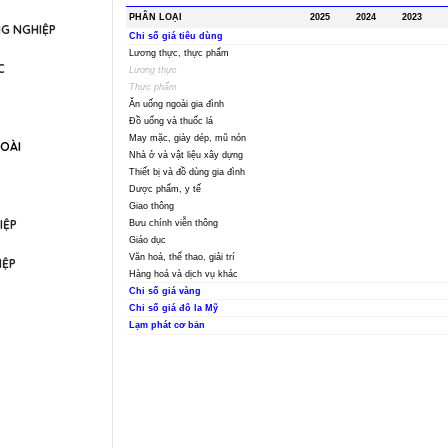
NG NGHIỆP
C
OÀI
IỆP
IỆP