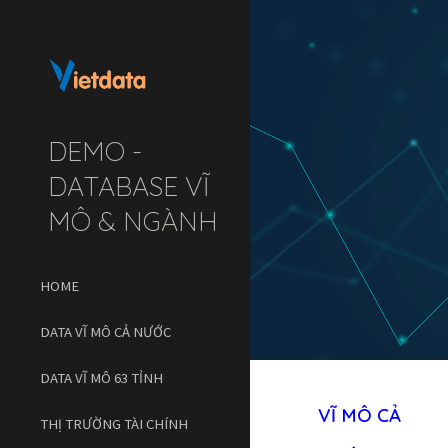
Sk
DEMO -
DATABASE VĨ
MÔ & NGÀNH
HOME
DATA VĨ MÔ CẢ NƯỚC
DATA VĨ MÔ 63 TỈNH
VĨ MÔ 
CẢ 
THỊ TRƯỜNG TÀI CHÍNH