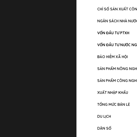
CHỈ SỐ SẢN XUẤT CÔ
NGÂN SÁCH NHÀ NƯỚ
VỐN ĐẦU TƯ PTXH
VỐN ĐẦU TƯ NƯỚC NG
BẢO HIỂM XÃ HỘI
SẢN PHẨM NÔNG NGH
SẢN PHẨM CÔNG NGH
XUẤT NHẬP KHẨU
TỔNG MỨC BÁN LẺ
DU LỊCH
DÂN SỐ