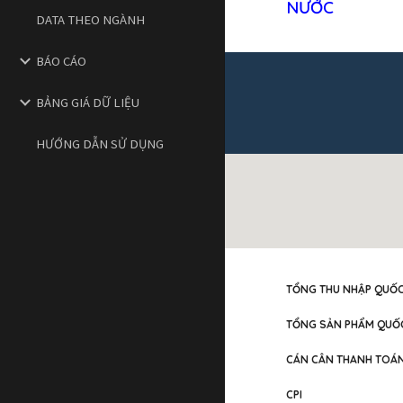
NƯỚC
DATA THEO NGÀNH
BÁO CÁO
BẢNG GIÁ DỮ LIỆU
HƯỚNG DẪN SỬ DỤNG
TỔNG THU NHẬP QUỐC 
TỔNG SẢN PHẨM QUỐC
CÁN CÂN THANH TOÁ
CPI