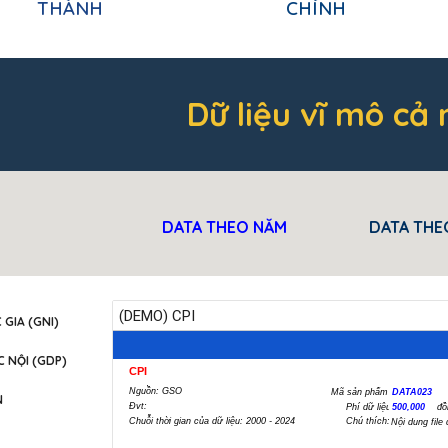
THÀNH
CHÍNH
Dữ liệu vĩ mô cả
DATA THEO NĂM
DATA THE
GIA (GNI)
 NỘI (GDP)
N