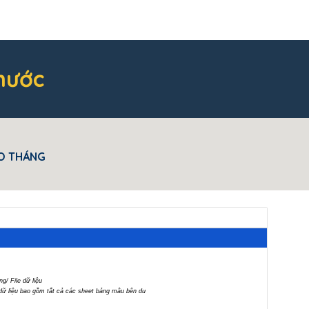
 nước
O THÁNG