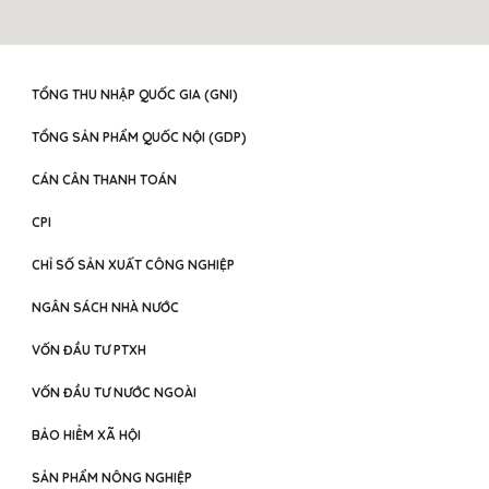
TỔNG THU NHẬP QUỐC GIA (GNI)
TỔNG SẢN PHẨM QUỐC NỘI (GDP)
CÁN CÂN THANH TOÁN
CPI
CHỈ SỐ SẢN XUẤT CÔNG NGHIỆP
NGÂN SÁCH NHÀ NƯỚC
VỐN ĐẦU TƯ PTXH
VỐN ĐẦU TƯ NƯỚC NGOÀI
BẢO HIỂM XÃ HỘI
SẢN PHẨM NÔNG NGHIỆP