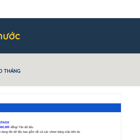
 nước
O THÁNG