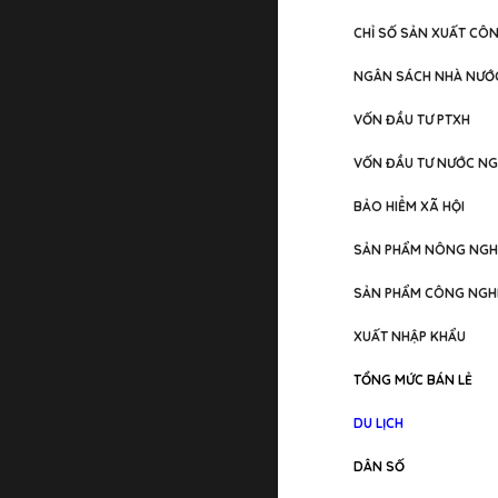
CHỈ SỐ SẢN XUẤT CÔ
NGÂN SÁCH NHÀ NƯỚ
VỐN ĐẦU TƯ PTXH
VỐN ĐẦU TƯ NƯỚC NG
BẢO HIỂM XÃ HỘI
SẢN PHẨM NÔNG NGH
SẢN PHẨM CÔNG NGH
XUẤT NHẬP KHẨU
TỔNG MỨC BÁN LẺ
DU LỊCH
DÂN SỐ