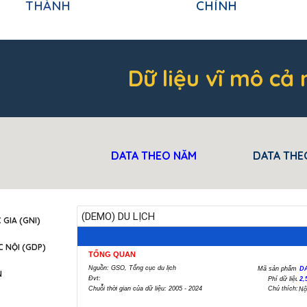
THÀNH
CHÍNH
Dữ liệu vĩ mô cả
DATA THEO NĂM
DATA THE
GIA (GNI)
 NỘI (GDP)
N