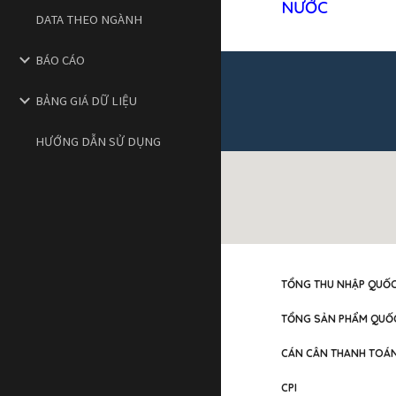
NƯỚC
DATA THEO NGÀNH
BÁO CÁO
BẢNG GIÁ DỮ LIỆU
HƯỚNG DẪN SỬ DỤNG
TỔNG THU NHẬP QUỐC 
TỔNG SẢN PHẨM QUỐC
CÁN CÂN THANH TOÁ
CPI