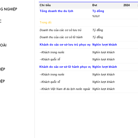
NG NGHIỆP
C
OÀI
IỆP
IỆP