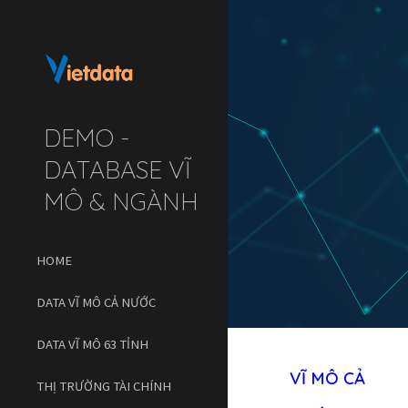
Sk
DEMO -
DATABASE VĨ
MÔ & NGÀNH
HOME
DATA VĨ MÔ CẢ NƯỚC
DATA VĨ MÔ 63 TỈNH
VĨ MÔ 
CẢ 
THỊ TRƯỜNG TÀI CHÍNH