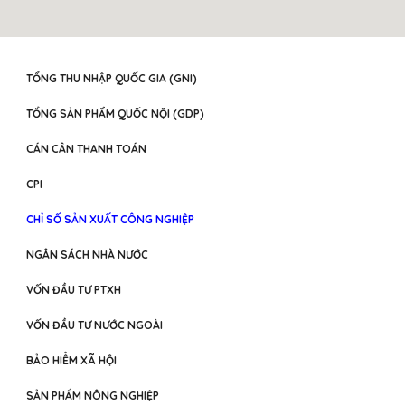
TỔNG THU NHẬP QUỐC GIA (GNI)
TỔNG SẢN PHẨM QUỐC NỘI (GDP)
CÁN CÂN THANH TOÁN
CPI
CHỈ SỐ SẢN XUẤT CÔNG NGHIỆP
NGÂN SÁCH NHÀ NƯỚC
VỐN ĐẦU TƯ PTXH
VỐN ĐẦU TƯ NƯỚC NGOÀI
BẢO HIỂM XÃ HỘI
SẢN PHẨM NÔNG NGHIỆP