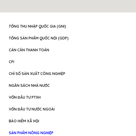
TỔNG THU NHẬP QUỐC GIA (GNI)
TỔNG SẢN PHẨM QUỐC NỘI (GDP)
CÁN CÂN THANH TOÁN
CPI
CHỈ SỐ SẢN XUẤT CÔNG NGHIỆP
NGÂN SÁCH NHÀ NƯỚC
VỐN ĐẦU TƯ PTXH
VỐN ĐẦU TƯ NƯỚC NGOÀI
BẢO HIỂM XÃ HỘI
SẢN PHẨM NÔNG NGHIỆP