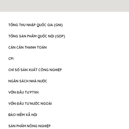
TỔNG THU NHẬP QUỐC GIA (GNI)
TỔNG SẢN PHẨM QUỐC NỘI (GDP)
CÁN CÂN THANH TOÁN
CPI
CHỈ SỐ SẢN XUẤT CÔNG NGHIỆP
NGÂN SÁCH NHÀ NƯỚC
VỐN ĐẦU TƯ PTXH
VỐN ĐẦU TƯ NƯỚC NGOÀI
BẢO HIỂM XÃ HỘI
SẢN PHẨM NÔNG NGHIỆP