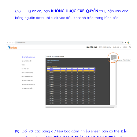
(iv)
Tuy nhiên, bạn
KHÔNG ĐƯỢC CẤP QUYỀN
truy cập vào các
bảng nguồn data khi click vào dấu khoanh tròn trong hình bên.
Đối với các bảng dữ liệu bao gồm nhiều sheet, bạn có thể
ĐẶT
(v)