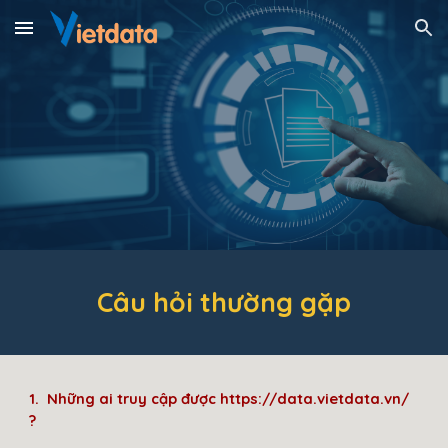
Skip to main content
Skip to navigation
Câu hỏi thường gặp
1.
Những ai truy cập được
https://data.vietdata.vn/
?