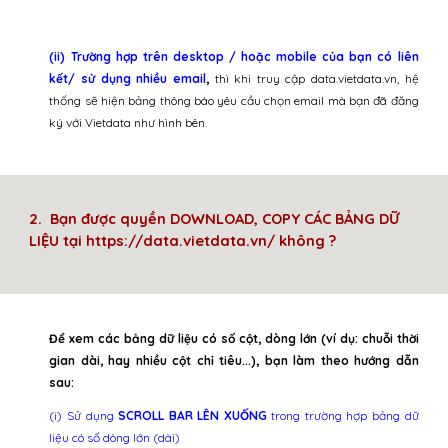
(ii)
Trường hợp trên desktop / hoặc mobile của bạn có liên
kết/ sử dụng nhiều email
,
thì khi truy cập data.vietdata.vn, hệ
thống sẽ hiện bảng thông báo yêu cầu chọn email mà bạn đã đăng
ký với Vietdata
như hình bên.
2.
Bạn được quyền DOWNLOAD, COPY CÁC BẢNG DỮ
LIỆU tại
https://data.vietdata.vn/
không ?
Để xem các bảng dữ liệu có số cột, dòng lớn (ví dụ: chuỗi thời
gian dài, hay nhiều cột chỉ tiêu...), bạn làm theo hướng dẫn
sau:
(i)
Sử dụng
SCROLL BAR LÊN XUỐNG
trong trường hợp bảng dữ
liệu có số dòng lớn (dài)