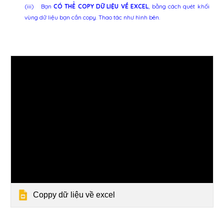
(iii)
Bạn
CÓ THỂ
COPY
DỮ LIỆU VỀ EXCEL
,
bằng cách quét khối
vùng dữ liệu bạn cần copy. Thao tác như
hình bên.
Coppy dữ liệu về excel