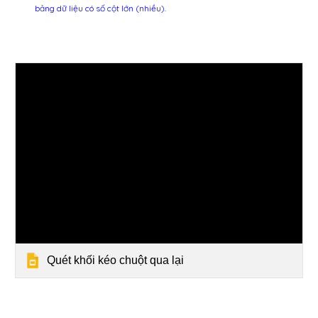
bảng dữ liệu có số cột lớn (nhiều)
.
Quét khối kéo chuột qua lại