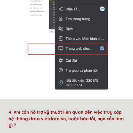
4.
Khi cần hỗ trợ kỹ thuật liên quan đến việc truy cập
hệ thống data.vietdata.vn, hoặc báo lỗi, bạn cần làm
gì ?