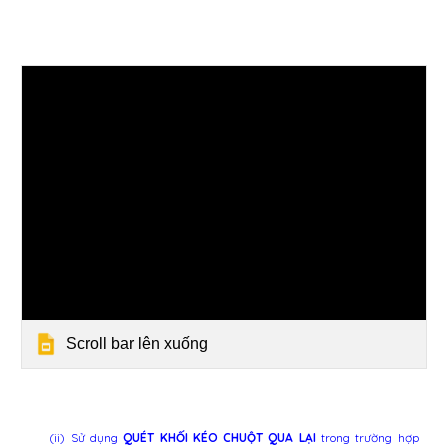
Scroll bar lên xuống
(ii)
Sử dụng
QUÉT KHỐI K
É
O CHUỘ
T
QUA LẠI
trong trường hợp