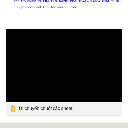
con trỏ chuột tại
MŨI TÊN SANG PHẢI HOẶC SANG TRÁI
để di
chuyển các sheet
. Thao tác như hình
bên.
Di chuyển chuột các sheet